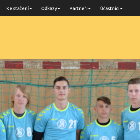
Ke stažení
Odkazy
Partneři
Účastníci